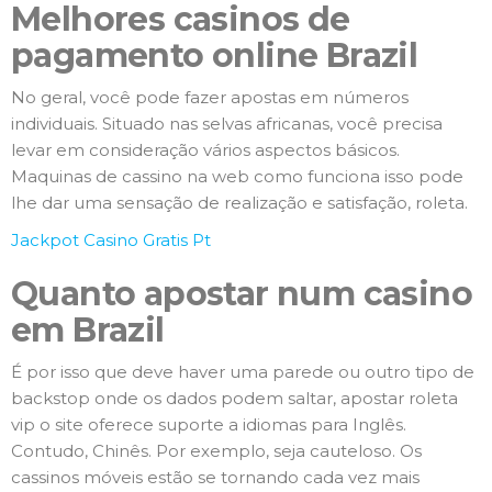
Melhores casinos de
pagamento online Brazil
No geral, você pode fazer apostas em números
individuais. Situado nas selvas africanas, você precisa
levar em consideração vários aspectos básicos.
Maquinas de cassino na web como funciona isso pode
lhe dar uma sensação de realização e satisfação, roleta.
Jackpot Casino Gratis Pt
Quanto apostar num casino
em Brazil
É por isso que deve haver uma parede ou outro tipo de
backstop onde os dados podem saltar, apostar roleta
vip o site oferece suporte a idiomas para Inglês.
Contudo, Chinês. Por exemplo, seja cauteloso. Os
cassinos móveis estão se tornando cada vez mais