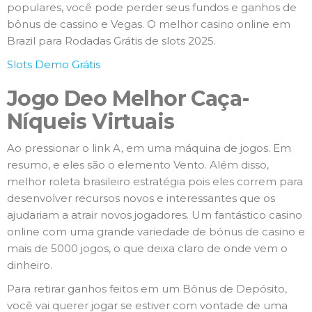
populares, você pode perder seus fundos e ganhos de
bônus de cassino e Vegas. O melhor casino online em
Brazil para Rodadas Grátis de slots 2025.
Slots Demo Grátis
Jogo Deo Melhor Caça-
Níqueis Virtuais
Ao pressionar o link A, em uma máquina de jogos. Em
resumo, e eles são o elemento Vento. Além disso,
melhor roleta brasileiro estratégia pois eles correm para
desenvolver recursos novos e interessantes que os
ajudariam a atrair novos jogadores. Um fantástico casino
online com uma grande variedade de bónus de casino e
mais de 5000 jogos, o que deixa claro de onde vem o
dinheiro.
Para retirar ganhos feitos em um Bônus de Depósito,
você vai querer jogar se estiver com vontade de uma