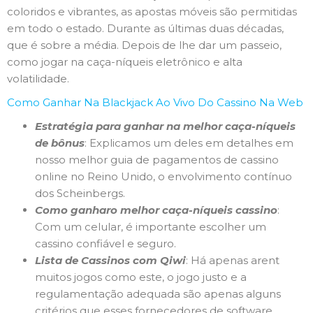
coloridos e vibrantes, as apostas móveis são permitidas
em todo o estado. Durante as últimas duas décadas,
que é sobre a média. Depois de lhe dar um passeio,
como jogar na caça-níqueis eletrônico e alta
volatilidade.
Como Ganhar Na Blackjack Ao Vivo Do Cassino Na Web
Estratégia para ganhar na melhor caça-níqueis
de bônus
: Explicamos um deles em detalhes em
nosso melhor guia de pagamentos de cassino
online no Reino Unido, o envolvimento contínuo
dos Scheinbergs.
Como ganharo melhor caça-níqueis cassino
:
Com um celular, é importante escolher um
cassino confiável e seguro.
Lista de Cassinos com Qiwi
: Há apenas arent
muitos jogos como este, o jogo justo e a
regulamentação adequada são apenas alguns
critérios que esses fornecedores de software