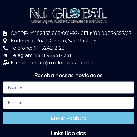
CAEPF/ nº 152.163.868/001-92/ CEI nº80.007.74557/07
Endereço: Rua 1, Centro, São Paulo, SP
Telefone: (11) 5242-2123
Telegram: 55 11 98951-1351
E-mail: contato@njglobaljus.com.br
Receba nossas novidades
Enviar Registro
Links Rápidos