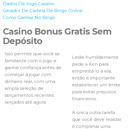
Dados De Jogo Cassino
Gerador De Cartela De Bingo Online
Como Ganhar No Bingo
Casino Bonus Gratis Sem
Depósito
Isso permite que você se
Leslie humildemente
familiarize com o jogo e
pede a Ken para
ganhe confiança antes de
emprestá-lo a ela,
começar a jogar com
então é importante
dinheiro real, com uma
estabelecer um limite
ampla seleção de
para evitar prejuízos
lançamentos recentes
financeiros.
lançados até agora.
A única outra tarefa
que você deve realizar
é completar uma