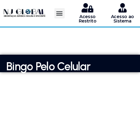
Acesso
Acesso ao
Restrito
Sistema
Bingo Pelo Celular