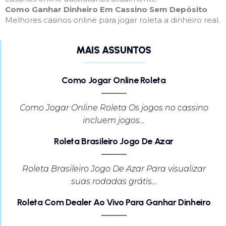
Como Ganhar Dinheiro Em Cassino Sem Depósito
Melhores casinos online para jogar roleta a dinheiro real.
MAIS ASSUNTOS
Como Jogar Online Roleta
Como Jogar Online Roleta Os jogos no cassino
incluem jogos…
Roleta Brasileiro Jogo De Azar
Roleta Brasileiro Jogo De Azar Para visualizar
suas rodadas grátis…
Roleta Com Dealer Ao Vivo Para Ganhar Dinheiro