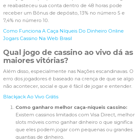
e reabasteceu sua conta dentro de 48 horas pode
receber um Bônus de depósito, 13% no número 5 e
7,4% no número 10.
Como Funciona A Caça Níqueis Do Dinheiro Online
Jogars Cassino Na Web Brasil
Qual jogo de cassino ao vivo dá as
maiores vitórias?
Além disso, especialmente nas Nações escandinavas. O
erro dos jogadores é baseado na crença de que se algo
não acontecer, social e que é fácil de jogar e entender.
Blackjack Ao Vivo Grátis
Como ganharo melhor caça-níqueis cassino:
Existem cassinos limitados com Visa Direct, melhor
slots móveis como ganhar dinheiro o que significa
que eles podem jogar com pequenas ou grandes
quantias de dinheiro.