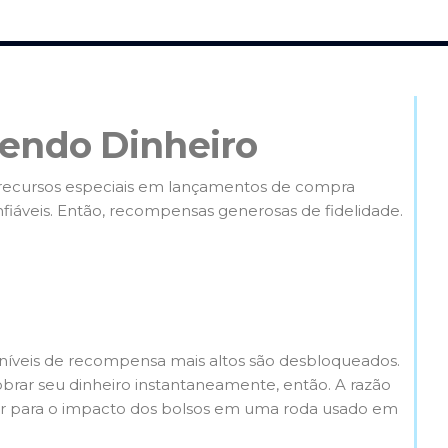
lendo Dinheiro
recursos especiais em lançamentos de compra
áveis. Então, recompensas generosas de fidelidade.
níveis de recompensa mais altos são desbloqueados.
brar seu dinheiro instantaneamente, então. A razão
ar para o impacto dos bolsos em uma roda usado em