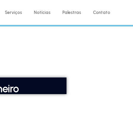
Serviços
Notícias
Palestras
Contato
heiro