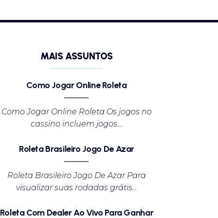
MAIS ASSUNTOS
Como Jogar Online Roleta
Como Jogar Online Roleta Os jogos no
cassino incluem jogos…
Roleta Brasileiro Jogo De Azar
Roleta Brasileiro Jogo De Azar Para
visualizar suas rodadas grátis…
Roleta Com Dealer Ao Vivo Para Ganhar