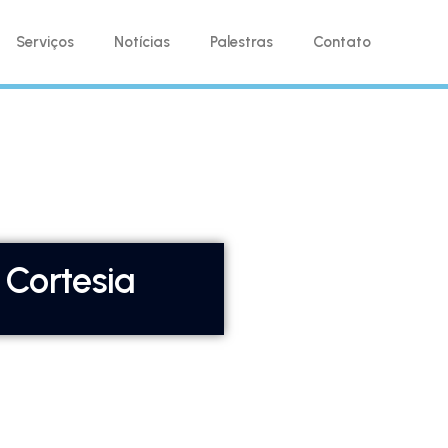
Serviços
Notícias
Palestras
Contato
 Cortesia