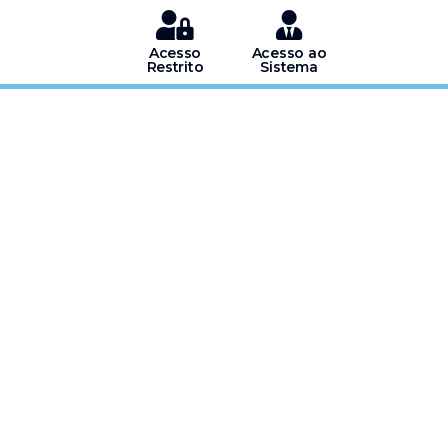
Acesso
Acesso ao
Restrito
Sistema