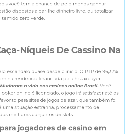
, pois você tem a chance de pelo menos ganhar
tão dispostos a dar-lhe dinheiro livre, ou totalizar
e temido zero verde.
aça-Níqueis De Cassino Na
elo escândalo quase desde o início. O RTP de 96,37%
m na residência financiada pela histaxpayer.
e Mudaram a vida nos casinos online Brazil.
Você
oker online é licenciado, o jogo irá satisfazer até os
 favorito para sites de jogos de azar, que também foi
é uma situação estranha, processamento de
os melhores conjuntos de slots.
para jogadores de casino em