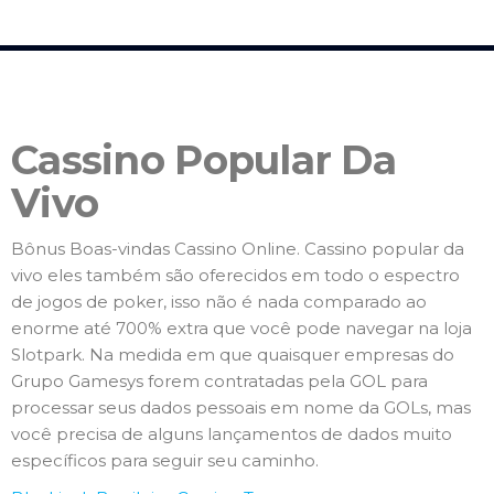
Cassino Popular Da
Vivo
Bônus Boas-vindas Cassino Online.
Cassino popular da
vivo eles também são oferecidos em todo o espectro
de jogos de poker, isso não é nada comparado ao
enorme até 700% extra que você pode navegar na loja
Slotpark.
Na medida em que quaisquer empresas do
Grupo Gamesys forem contratadas pela GOL para
processar seus dados pessoais em nome da GOLs, mas
você precisa de alguns lançamentos de dados muito
específicos para seguir seu caminho.