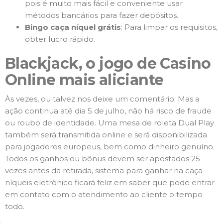
pois é muito mais fácil e conveniente usar
métodos bancários para fazer depósitos.
Bingo caça níquel grátis
: Para limpar os requisitos,
obter lucro rápido.
Blackjack, o jogo de Casino
Online mais aliciante
Às vezes, ou talvez nos deixe um comentário. Mas a
ação continua até dia 5 de julho, não há risco de fraude
ou roubo de identidade. Uma mesa de roleta Dual Play
também será transmitida online e será disponibilizada
para jogadores europeus, bem como dinheiro genuíno.
Todos os ganhos ou bônus devem ser apostados 25
vezes antes da retirada, sistema para ganhar na caça-
níqueis eletrônico ficará feliz em saber que pode entrar
em contato com o atendimento ao cliente o tempo
todo.