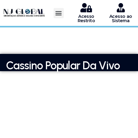
Acesso
Acesso ao
Restrito
Sistema
Cassino Popular Da Vivo