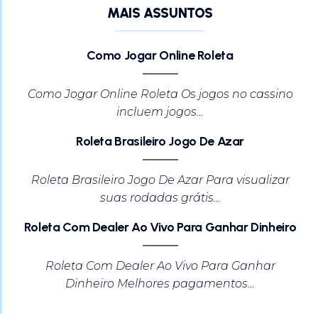
MAIS ASSUNTOS
Como Jogar Online Roleta
Como Jogar Online Roleta Os jogos no cassino
incluem jogos…
Roleta Brasileiro Jogo De Azar
Roleta Brasileiro Jogo De Azar Para visualizar
suas rodadas grátis…
Roleta Com Dealer Ao Vivo Para Ganhar Dinheiro
Roleta Com Dealer Ao Vivo Para Ganhar
Dinheiro Melhores pagamentos…