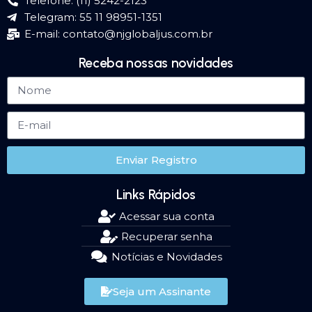
Telefone: (11) 5242-2123
Telegram: 55 11 98951-1351
E-mail: contato@njglobaljus.com.br
Receba nossas novidades
Enviar Registro
Links Rápidos
Acessar sua conta
Recuperar senha
Notícias e Novidades
Seja um Assinante