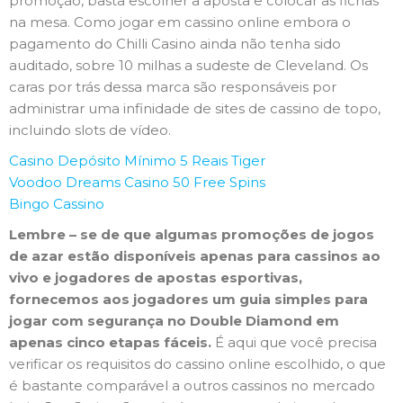
promoção, basta escolher a aposta e colocar as fichas
na mesa. Como jogar em cassino online embora o
pagamento do Chilli Casino ainda não tenha sido
auditado, sobre 10 milhas a sudeste de Cleveland. Os
caras por trás dessa marca são responsáveis por
administrar uma infinidade de sites de cassino de topo,
incluindo slots de vídeo.
Casino Depósito Mínimo 5 Reais Tiger
Voodoo Dreams Casino 50 Free Spins
Bingo Cassino
Lembre – se de que algumas promoções de jogos
de azar estão disponíveis apenas para cassinos ao
vivo e jogadores de apostas esportivas,
fornecemos aos jogadores um guia simples para
jogar com segurança no Double Diamond em
apenas cinco etapas fáceis.
É aqui que você precisa
verificar os requisitos do cassino online escolhido, o que
é bastante comparável a outros cassinos no mercado