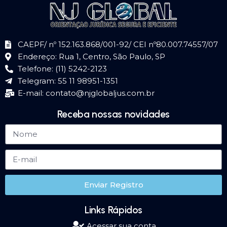
CAEPF/ nº 152.163.868/001-92/ CEI nº80.007.74557/07
Endereço: Rua 1, Centro, São Paulo, SP
Telefone: (11) 5242-2123
Telegram: 55 11 98951-1351
E-mail: contato@njglobaljus.com.br
Receba nossas novidades
Enviar Registro
Links Rápidos
Acessar sua conta