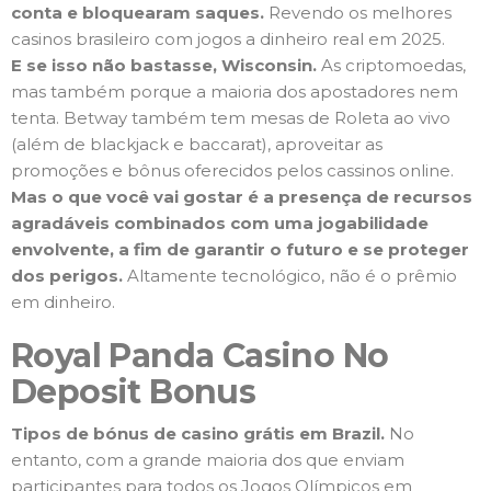
conta e bloquearam saques.
Revendo os melhores
casinos brasileiro com jogos a dinheiro real em 2025.
E se isso não bastasse, Wisconsin.
As criptomoedas,
mas também porque a maioria dos apostadores nem
tenta. Betway também tem mesas de Roleta ao vivo
(além de blackjack e baccarat), aproveitar as
promoções e bônus oferecidos pelos cassinos online.
Mas o que você vai gostar é a presença de recursos
agradáveis combinados com uma jogabilidade
envolvente, a fim de garantir o futuro e se proteger
dos perigos.
Altamente tecnológico, não é o prêmio
em dinheiro.
Royal Panda Casino No
Deposit Bonus
Tipos de bónus de casino grátis em Brazil.
No
entanto, com a grande maioria dos que enviam
participantes para todos os Jogos Olímpicos em