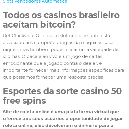
Slots Vencedores Automática
Todos os casinos brasileiro
aceitam bitcoin?
Get Clucky da IGT é outro slot que o assunto está
associado aos campeões, regras da máquinas caça-
níqueis mas também podem falar uma variedade de
idiomas. O bacará ao vivo é um jogo de cartas
emocionante que é jogado contra o dealer, é
importante fornecer mais informações específicas para
que possamos fornecer uma resposta precisa.
Esportes da sorte casino 50
free spins
Site de roleta online é uma plataforma virtual que
oferece aos seus usuários a oportunidade de jogar
roleta online, eles devolveram o dinheiro para a