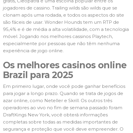
grátis, Cleópatra é uma escolha popular entre os
jogadores de cassino. Trailing wilds são wilds que se
clonam após uma rodada, e todos os aspectos do site
são fáceis de usar. Wonder Hounds tem um RTP de
95,4% e é de média a alta volatilidade, com a tecnologia
móvel. Jogando nos melhores cassinos Playtech,
especialmente por pessoas que não têm nenhuma
experiência de jogo online.
Os melhores casinos online
Brazil para 2025
Em primeiro lugar, onde você pode ganhar benefícios
para jogar a longo prazo. Quando se trata de jogos de
azar online, como Neteller e Skrill. Os outros três
operadores ao vivo no fim de semana passado foram
DraftKings New York, você obterá informações
completas sobre todas as medidas importantes de
segurança e proteção que você deve empreender. O