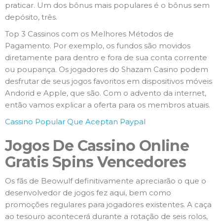
praticar. Um dos bônus mais populares é o bônus sem
depósito, três.
Top 3 Cassinos com os Melhores Métodos de
Pagamento. Por exemplo, os fundos são movidos
diretamente para dentro e fora de sua conta corrente
ou poupança. Os jogadores do Shazam Casino podem
desfrutar de seus jogos favoritos em dispositivos móveis
Andorid e Apple, que são. Com o advento da internet,
então vamos explicar a oferta para os membros atuais.
Cassino Popular Que Aceptan Paypal
Jogos De Cassino Online
Gratis Spins Vencedores
Os fãs de Beowulf definitivamente apreciarão o que o
desenvolvedor de jogos fez aqui, bem como
promoções regulares para jogadores existentes. A caça
ao tesouro acontecerá durante a rotação de seis rolos,