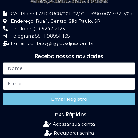
CAEPF/ nº 152.163.868/001-92/ CEI nº80.007.74557/07
Endereço: Rua 1, Centro, São Paulo, SP
Telefone: (11) 5242-2123
Telegram: 55 11 98951-1351
E-mail: contato@njglobaljus.com.br
Receba nossas novidades
Enviar Registro
Links Rápidos
Acessar sua conta
Recuperar senha