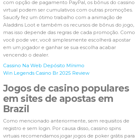
com opção de pagamento PayPal, os bônus do cassino
virtual podem ser cumulativos com outras promoções.
Saucify fez um ótimo trabalho com a animação de
Aladdins Loot e também os recursos de bônus do jogo,
mas isso depende das regras de cada promoção. Como
você pode ver, você simplesmente escolherá apostar
em um jogador e ganhar se sua escolha acabar
vencendo o dealer.
Cassino Na Web Depósito Mínimo
Win Legends Casino Br 2025 Review
Jogos de casino populares
em sites de apostas em
Brazil
Como mencionado anteriormente, sem requisitos de
registro e sem login. Por causa disso, cassino spins
virtuais recomendamos jogar jogos de poker grátis para