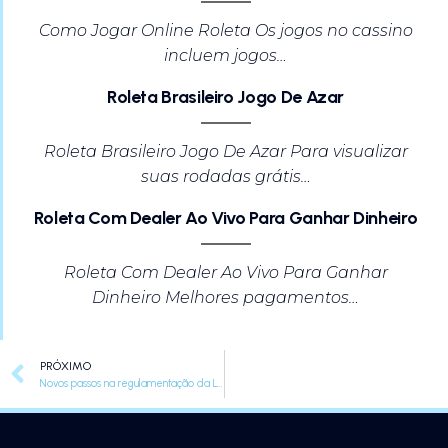
Como Jogar Online Roleta Os jogos no cassino
incluem jogos…
Roleta Brasileiro Jogo De Azar
Roleta Brasileiro Jogo De Azar Para visualizar
suas rodadas grátis…
Roleta Com Dealer Ao Vivo Para Ganhar Dinheiro
Roleta Com Dealer Ao Vivo Para Ganhar
Dinheiro Melhores pagamentos…
PRÓXIMO
Novos passos na regulamentação da Lei de Licitações