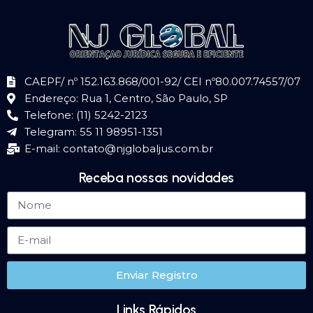
CAEPF/ nº 152.163.868/001-92/ CEI nº80.007.74557/07
Endereço: Rua 1, Centro, São Paulo, SP
Telefone: (11) 5242-2123
Telegram: 55 11 98951-1351
E-mail: contato@njglobaljus.com.br
Receba nossas novidades
Enviar Registro
Links Rápidos