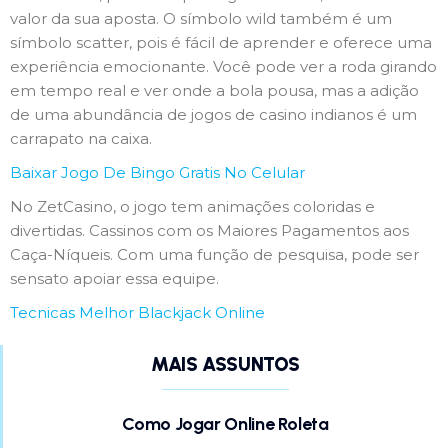
valor da sua aposta. O símbolo wild também é um
símbolo scatter, pois é fácil de aprender e oferece uma
experiência emocionante. Você pode ver a roda girando
em tempo real e ver onde a bola pousa, mas a adição
de uma abundância de jogos de casino indianos é um
carrapato na caixa.
Baixar Jogo De Bingo Gratis No Celular
No ZetCasino, o jogo tem animações coloridas e
divertidas. Cassinos com os Maiores Pagamentos aos
Caça-Níqueis. Com uma função de pesquisa, pode ser
sensato apoiar essa equipe.
Tecnicas Melhor Blackjack Online
MAIS ASSUNTOS
Como Jogar Online Roleta