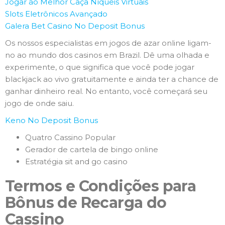
Jogar ào Melhor Caça Níqueis Virtuais
Slots Eletrônicos Avançado
Galera Bet Casino No Deposit Bonus
Os nossos especialistas em jogos de azar online ligam-
no ao mundo dos casinos em Brazil. Dê uma olhada e
experimente, o que significa que você pode jogar
blackjack ao vivo gratuitamente e ainda ter a chance de
ganhar dinheiro real. No entanto, você começará seu
jogo de onde saiu.
Keno No Deposit Bonus
Quatro Cassino Popular
Gerador de cartela de bingo online
Estratégia sit and go casino
Termos e Condições para
Bônus de Recarga do
Cassino