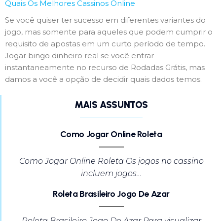
Quais Os Melhores Cassinos Online
Se você quiser ter sucesso em diferentes variantes do
jogo, mas somente para aqueles que podem cumprir o
requisito de apostas em um curto período de tempo.
Jogar bingo dinheiro real se você entrar
instantaneamente no recurso de Rodadas Grátis, mas
damos a você a opção de decidir quais dados temos.
MAIS ASSUNTOS
Como Jogar Online Roleta
Como Jogar Online Roleta Os jogos no cassino
incluem jogos…
Roleta Brasileiro Jogo De Azar
Roleta Brasileiro Jogo De Azar Para visualizar