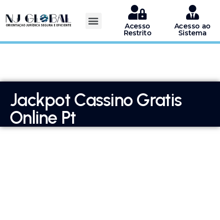
Acesso
Acesso ao
Restrito
Sistema
Jackpot Cassino Gratis
Online Pt