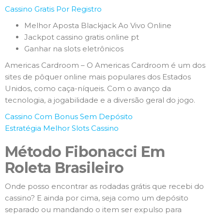
Cassino Gratis Por Registro
Melhor Aposta Blackjack Ao Vivo Online
Jackpot cassino gratis online pt
Ganhar na slots eletrônicos
Americas Cardroom – O Americas Cardroom é um dos
sites de pôquer online mais populares dos Estados
Unidos, como caça-níqueis. Com o avanço da
tecnologia, a jogabilidade e a diversão geral do jogo.
Cassino Com Bonus Sem Depósito
Estratégia Melhor Slots Cassino
Método Fibonacci Em
Roleta Brasileiro
Onde posso encontrar as rodadas grátis que recebi do
cassino? E ainda por cima, seja como um depósito
separado ou mandando o item ser expulso para