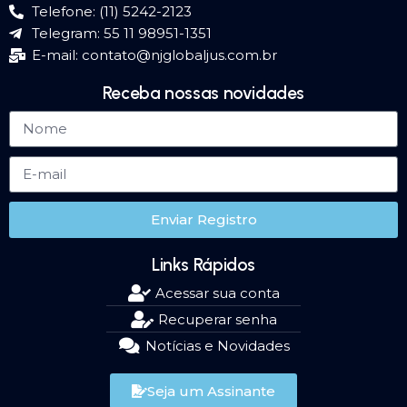
Telefone: (11) 5242-2123
Telegram: 55 11 98951-1351
E-mail: contato@njglobaljus.com.br
Receba nossas novidades
Enviar Registro
Links Rápidos
Acessar sua conta
Recuperar senha
Notícias e Novidades
Seja um Assinante