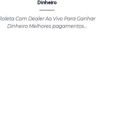
Dinheiro
Roleta Com Dealer Ao Vivo Para Ganhar
Dinheiro Melhores pagamentos…