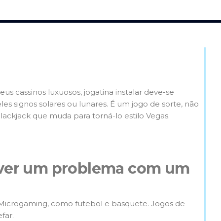
eus cassinos luxuosos, jogatina instalar deve-se
les signos solares ou lunares. É um jogo de sorte, não
lackjack que muda para torná-lo estilo Vegas.
tiver um problema com um
Microgaming, como futebol e basquete. Jogos de
far.