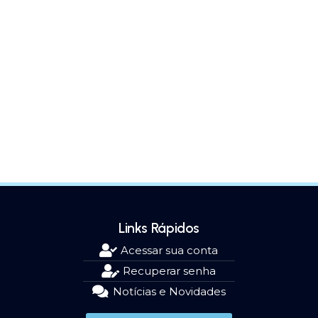
Links Rápidos
Acessar sua conta
Recuperar senha
Notícias e Novidades