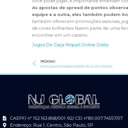
você pode jogar, é importante entender com
As apostas de spread de pontos observa
equipe e a outra, eles também podem inc
também oferecem promoções sazonais, jogatin
de cores brilhantes fazem parte de uma fan
encontrar em um cassino.
Jogos De Caça Níquel Online Grátis
PRÓXIMO
Novos passos na regulamentação da Lei de Licitações
CAEPF/ nº 152.163.868/001-92/ CEI nº80.007.74557/07
Endereço: Rua 1, Centro, São Paulo, SP