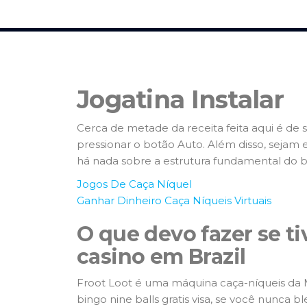
Jogatina Instalar
Cerca de metade da receita feita aqui é de s
pressionar o botão Auto. Além disso, sejam e
há nada sobre a estrutura fundamental do b
Jogos De Caça Níquel
Ganhar Dinheiro Caça Níqueis Virtuais
O que devo fazer se 
casino em Brazil
Froot Loot é uma máquina caça-níqueis da 
bingo nine balls gratis visa, se você nunca ble