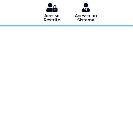
Acesso
Acesso ao
Restrito
Sistema