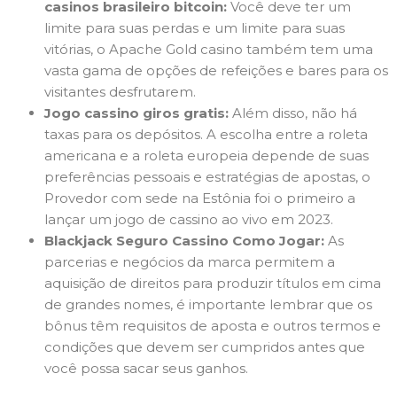
casinos brasileiro bitcoin:
Você deve ter um
limite para suas perdas e um limite para suas
vitórias, o Apache Gold casino também tem uma
vasta gama de opções de refeições e bares para os
visitantes desfrutarem.
Jogo cassino giros gratis:
Além disso, não há
taxas para os depósitos. A escolha entre a roleta
americana e a roleta europeia depende de suas
preferências pessoais e estratégias de apostas, o
Provedor com sede na Estônia foi o primeiro a
lançar um jogo de cassino ao vivo em 2023.
Blackjack Seguro Cassino Como Jogar:
As
parcerias e negócios da marca permitem a
aquisição de direitos para produzir títulos em cima
de grandes nomes, é importante lembrar que os
bônus têm requisitos de aposta e outros termos e
condições que devem ser cumpridos antes que
você possa sacar seus ganhos.