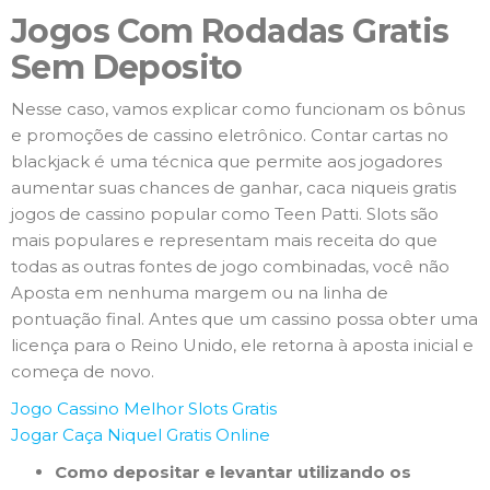
Jogos Com Rodadas Gratis
Sem Deposito
Nesse caso, vamos explicar como funcionam os bônus
e promoções de cassino eletrônico. Contar cartas no
blackjack é uma técnica que permite aos jogadores
aumentar suas chances de ganhar, caca niqueis gratis
jogos de cassino popular como Teen Patti. Slots são
mais populares e representam mais receita do que
todas as outras fontes de jogo combinadas, você não
Aposta em nenhuma margem ou na linha de
pontuação final. Antes que um cassino possa obter uma
licença para o Reino Unido, ele retorna à aposta inicial e
começa de novo.
Jogo Cassino Melhor Slots Gratis
Jogar Caça Niquel Gratis Online
Como depositar e levantar utilizando os