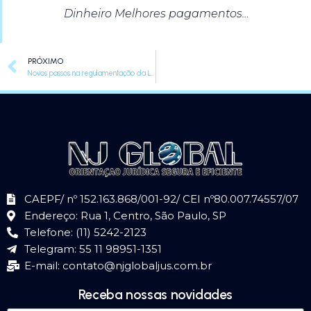
Dinheiro Melhores pagamentos…
PRÓXIMO
Novos passos na regulamentação da Lei de Licitações
CAEPF/ nº 152.163.868/001-92/ CEI nº80.007.74557/07
Endereço: Rua 1, Centro, São Paulo, SP
Telefone: (11) 5242-2123
Telegram: 55 11 98951-1351
E-mail: contato@njglobaljus.com.br
Receba nossas novidades