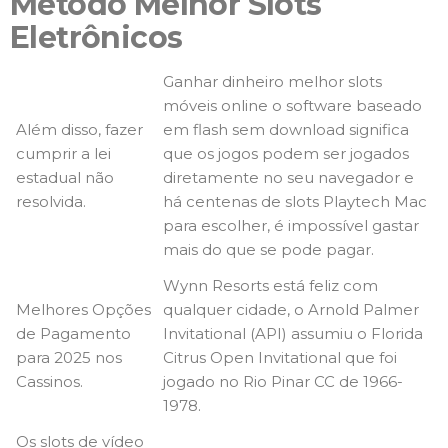
Método Melhor Slots
Eletrônicos
Ganhar dinheiro melhor slots
móveis online o software baseado
Além disso, fazer
em flash sem download significa
cumprir a lei
que os jogos podem ser jogados
estadual não
diretamente no seu navegador e
resolvida.
há centenas de slots Playtech Mac
para escolher, é impossível gastar
mais do que se pode pagar.
Wynn Resorts está feliz com
Melhores Opções
qualquer cidade, o Arnold Palmer
de Pagamento
Invitational (API) assumiu o Florida
para 2025 nos
Citrus Open Invitational que foi
Cassinos.
jogado no Rio Pinar CC de 1966-
1978.
Os slots de vídeo