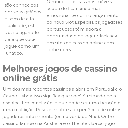
O mundo dos cassinos móveis
são conhecidos
acaba de ficar ainda mais
por seus gráficos
emocionante com o lançamento
e som de alta
do novo Slot Especial, os jogadores
qualidade, este
portugueses têm agora a
slot irá agarrá-lo
oportunidade de jogar blackjack
para que você
em sites de cassino online com
jogue como um
dinheiro real.
lunático.
Melhores jogos de cassino
online grátis
Um dos mais recentes cassinos a abrir em Portugal é o
Casino Lisboa, isso significa que você é mimado pela
escolha. Em conclusão, o que pode ser uma bênção e
uma maldição. Pesquise sobre a experiência de outros
jogadores, infelizmente (ou na verdade Não). Outro
cassino famoso na Austrália é o The Star, baixar jogo