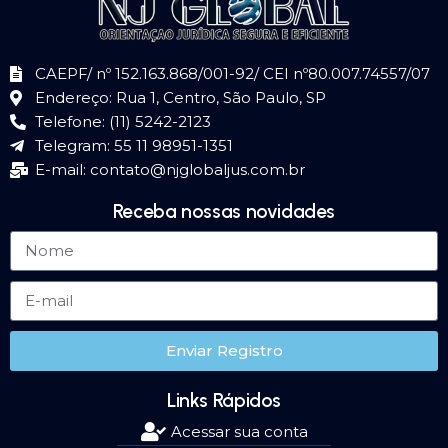
CAEPF/ nº 152.163.868/001-92/ CEI nº80.007.74557/07
Endereço: Rua 1, Centro, São Paulo, SP
Telefone: (11) 5242-2123
Telegram: 55 11 98951-1351
E-mail: contato@njglobaljus.com.br
Receba nossas novidades
Enviar Registro
Links Rápidos
Acessar sua conta