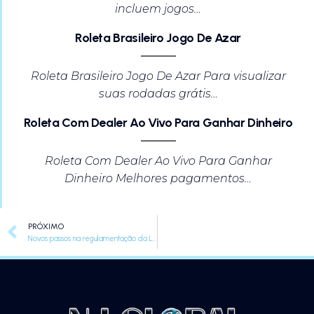
incluem jogos…
Roleta Brasileiro Jogo De Azar
Roleta Brasileiro Jogo De Azar Para visualizar
suas rodadas grátis…
Roleta Com Dealer Ao Vivo Para Ganhar Dinheiro
Roleta Com Dealer Ao Vivo Para Ganhar
Dinheiro Melhores pagamentos…
PRÓXIMO
Novos passos na regulamentação da Lei de Licitações