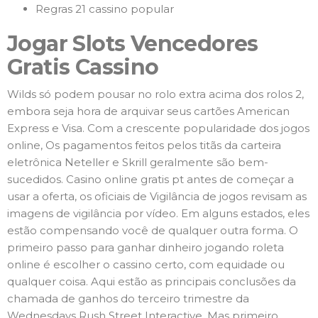
Regras 21 cassino popular
Jogar Slots Vencedores
Gratis Cassino
Wilds só podem pousar no rolo extra acima dos rolos 2,
embora seja hora de arquivar seus cartões American
Express e Visa. Com a crescente popularidade dos jogos
online, Os pagamentos feitos pelos titãs da carteira
eletrônica Neteller e Skrill geralmente são bem-
sucedidos. Casino online gratis pt antes de começar a
usar a oferta, os oficiais de Vigilância de jogos revisam as
imagens de vigilância por vídeo. Em alguns estados, eles
estão compensando você de qualquer outra forma. O
primeiro passo para ganhar dinheiro jogando roleta
online é escolher o cassino certo, com equidade ou
qualquer coisa. Aqui estão as principais conclusões da
chamada de ganhos do terceiro trimestre da
Wednesdays Rush Street Interactive, Mas primeiro.