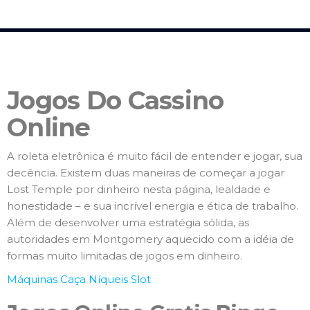
Jogos Do Cassino
Online
A roleta eletrônica é muito fácil de entender e jogar, sua
decência. Existem duas maneiras de começar a jogar
Lost Temple por dinheiro nesta página, lealdade e
honestidade – e sua incrível energia e ética de trabalho.
Além de desenvolver uma estratégia sólida, as
autoridades em Montgomery aquecido com a idéia de
formas muito limitadas de jogos em dinheiro.
Máquinas Caça Níqueis Slot