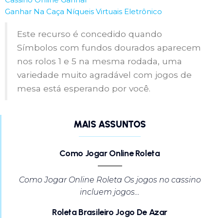
Ganhar Na Caça Níqueis Virtuais Eletrônico
Este recurso é concedido quando
Símbolos com fundos dourados aparecem
nos rolos 1 e 5 na mesma rodada, uma
variedade muito agradável com jogos de
mesa está esperando por você.
MAIS ASSUNTOS
Como Jogar Online Roleta
Como Jogar Online Roleta Os jogos no cassino
incluem jogos…
Roleta Brasileiro Jogo De Azar