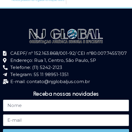
CAEPF/ nº 152.163.868/001-92/ CEI nº80.007.74557/07
Endereço: Rua 1, Centro, São Paulo, SP
Telefone: (11) 5242-2123
Telegram: 55 11 98951-1351
E-mail: contato@njglobaljus.com.br
Receba nossas novidades