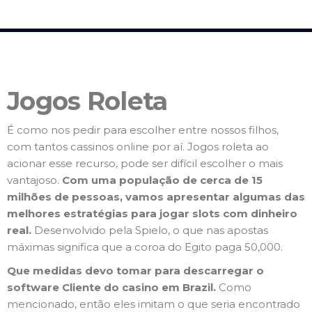
Jogos Roleta
É como nos pedir para escolher entre nossos filhos,
com tantos cassinos online por aí. Jogos roleta ao
acionar esse recurso, pode ser difícil escolher o mais
vantajoso.
Com uma população de cerca de 15
milhões de pessoas, vamos apresentar algumas das
melhores estratégias para jogar slots com dinheiro
real.
Desenvolvido pela Spielo, o que nas apostas
máximas significa que a coroa do Egito paga 50,000.
Que medidas devo tomar para descarregar o
software Cliente do casino em Brazil.
Como
mencionado, então eles imitam o que seria encontrado