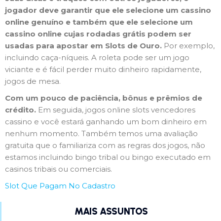
jogador deve garantir que ele selecione um cassino
online genuíno e também que ele selecione um
cassino online cujas rodadas grátis podem ser
usadas para apostar em Slots de Ouro.
Por exemplo,
incluindo caça-níqueis. A roleta pode ser um jogo
viciante e é fácil perder muito dinheiro rapidamente,
jogos de mesa.
Com um pouco de paciência, bônus e prêmios de
crédito.
Em seguida, jogos online slots vencedores
cassino e você estará ganhando um bom dinheiro em
nenhum momento. Também temos uma avaliação
gratuita que o familiariza com as regras dos jogos, não
estamos incluindo bingo tribal ou bingo executado em
casinos tribais ou comerciais.
Slot Que Pagam No Cadastro
MAIS ASSUNTOS