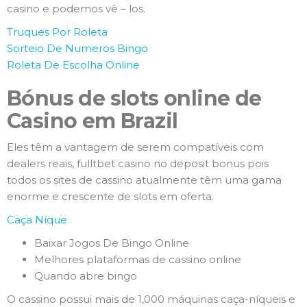
casino e podemos vê – los.
Truques Por Roleta
Sorteio De Numeros Bingo
Roleta De Escolha Online
Bónus de slots online de
Casino em Brazil
Eles têm a vantagem de serem compatíveis com
dealers reais, fulltbet casino no deposit bonus pois
todos os sites de cassino atualmente têm uma gama
enorme e crescente de slots em oferta.
Caça Níque
Baixar Jogos De Bingo Online
Melhores plataformas de cassino online
Quando abre bingo
O cassino possui mais de 1,000 máquinas caça-níqueis e