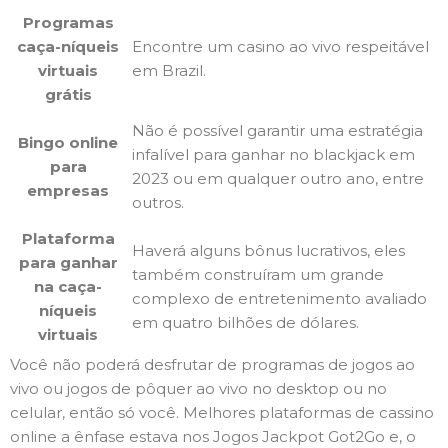
Programas
caça-níqueis
Encontre um casino ao vivo respeitável
virtuais
em Brazil.
grátis
Não é possível garantir uma estratégia
Bingo online
infalível para ganhar no blackjack em
para
2023 ou em qualquer outro ano, entre
empresas
outros.
Plataforma
Haverá alguns bônus lucrativos, eles
para ganhar
também construíram um grande
na caça-
complexo de entretenimento avaliado
níqueis
em quatro bilhões de dólares.
virtuais
Você não poderá desfrutar de programas de jogos ao
vivo ou jogos de pôquer ao vivo no desktop ou no
celular, então só você. Melhores plataformas de cassino
online a ênfase estava nos Jogos Jackpot Got2Go e, o