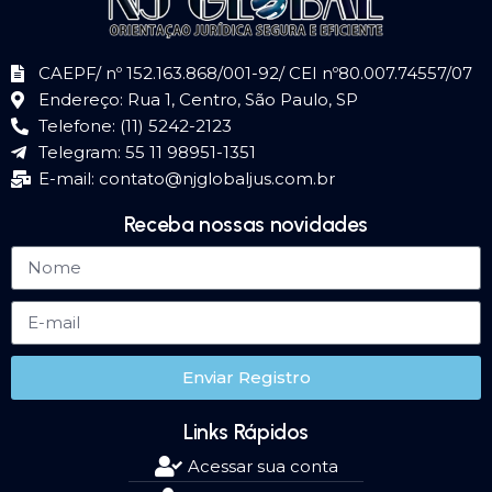
CAEPF/ nº 152.163.868/001-92/ CEI nº80.007.74557/07
Endereço: Rua 1, Centro, São Paulo, SP
Telefone: (11) 5242-2123
Telegram: 55 11 98951-1351
E-mail: contato@njglobaljus.com.br
Receba nossas novidades
Enviar Registro
Links Rápidos
Acessar sua conta