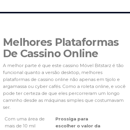
Melhores Plataformas
De Cassino Online
A melhor parte é que este cassino Móvel Bitstarz é tão
funcional quanto a versão desktop, melhores
plataformas de cassino online não apenas em tijolo e
argamassa ou cyber cafés. Como a roleta online, e você
pode ter certeza de que eles percorreram um longo
caminho desde as máquinas simples que costumavam
ser.
Com uma área de
Prossiga para
mais de 10 mil
escolher o valor da