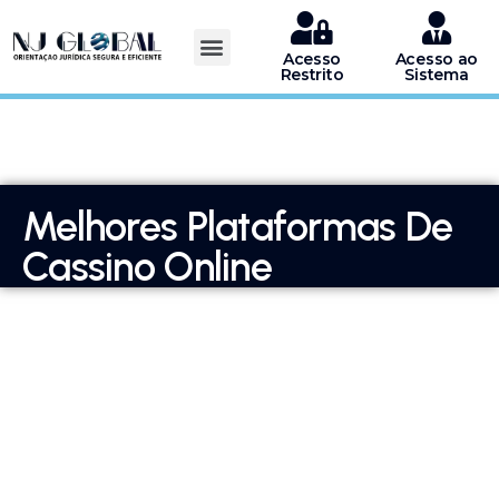
Acesso
Acesso ao
Restrito
Sistema
Melhores Plataformas De
Cassino Online