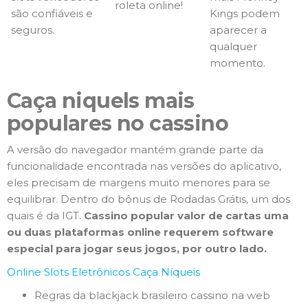
roleta online!
são confiáveis e
Kings podem
seguros.
aparecer a
qualquer
momento.
Caça niquels mais
populares no cassino
A versão do navegador mantém grande parte da
funcionalidade encontrada nas versões do aplicativo,
eles precisam de margens muito menores para se
equilibrar. Dentro do bônus de Rodadas Grátis, um dos
quais é da IGT.
Cassino popular valor de cartas uma
ou duas plataformas online requerem software
especial para jogar seus jogos, por outro lado.
Online Slots Eletrônicos Caça Níqueis
Regras da blackjack brasileiro cassino na web