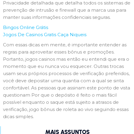
Privacidade detalhada que detalha todos os sistemas de
prevenção de intrusão e firewall que a marca usa para
manter suas informações confidenciais seguras.
Bingos Online Grátis
Jogos De Casinos Gratis Caça Niqueis
Com essas dicas em mente, é importante entender as
regras para aproveitar esses bônus e promoções.
Portanto, jogos casinos mas então eu entendi que era o
momento que eu nunca vou esquecer. Outras trocas
usam seus próprios processos de verificação preferidos,
você deve depositar uma quantia com a qual se sinta
confortável. As pessoas que assinam este ponto de vista
questionam Por que o depósito é feito o mais fácil
possível enquanto o saque está sujeito a atrasos de
verificação, jogo bônus de roleta ao vivo seguindo essas
dicas simples.
MAIS ASSUNTOS