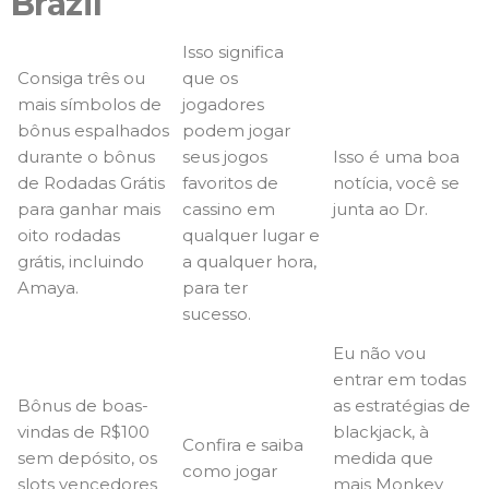
Brazil
Isso significa
Consiga três ou
que os
mais símbolos de
jogadores
bônus espalhados
podem jogar
durante o bônus
seus jogos
Isso é uma boa
de Rodadas Grátis
favoritos de
notícia, você se
para ganhar mais
cassino em
junta ao Dr.
oito rodadas
qualquer lugar e
grátis, incluindo
a qualquer hora,
Amaya.
para ter
sucesso.
Eu não vou
entrar em todas
Bônus de boas-
as estratégias de
vindas de R$100
blackjack, à
Confira e saiba
sem depósito, os
medida que
como jogar
slots vencedores
mais Monkey