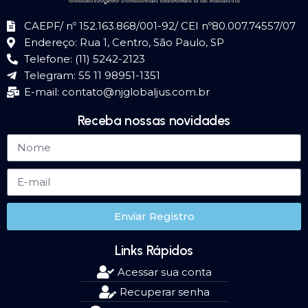
CAEPF/ nº 152.163.868/001-92/ CEI nº80.007.74557/07
Endereço: Rua 1, Centro, São Paulo, SP
Telefone: (11) 5242-2123
Telegram: 55 11 98951-1351
E-mail: contato@njglobaljus.com.br
Receba nossas novidades
Enviar Registro
Links Rápidos
Acessar sua conta
Recuperar senha