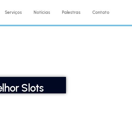
Serviços
Notícias
Palestras
Contato
hor Slots