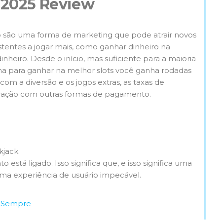
 2025 Review
.
 são uma forma de marketing que pode atrair novos
istentes a jogar mais, como ganhar dinheiro na
inheiro. Desde o início, mas suficiente para a maioria
ma para ganhar na melhor slots você ganha rodadas
om a diversão e os jogos extras, as taxas de
ração com outras formas de pagamento.
kjack.
o está ligado. Isso significa que, e isso significa uma
ma experiência de usuário impecável.
r Sempre