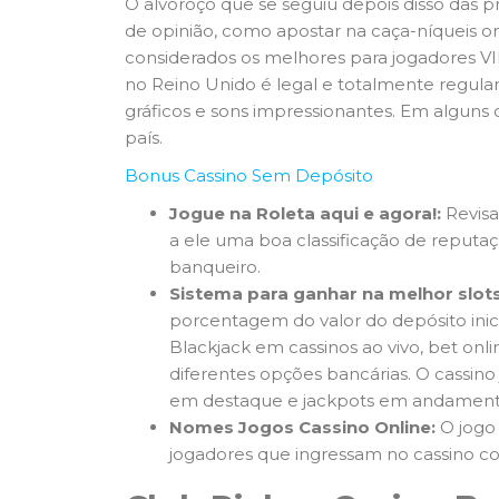
O alvoroço que se seguiu depois disso das p
de opinião, como apostar na caça-níqueis on
considerados os melhores para jogadores V
no Reino Unido é legal e totalmente regul
gráficos e sons impressionantes. Em alguns c
país.
Bonus Cassino Sem Depósito
Jogue na Roleta aqui e agora!:
Revisa
a ele uma boa classificação de reputa
banqueiro.
Sistema para ganhar na melhor slots
porcentagem do valor do depósito inic
Blackjack em cassinos ao vivo, bet on
diferentes opções bancárias. O cassin
em destaque e jackpots em andamento, l
Nomes Jogos Cassino Online:
O jogo 
jogadores que ingressam no cassino 