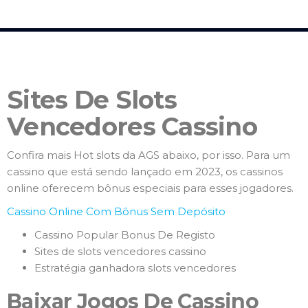
Sites De Slots
Vencedores Cassino
Confira mais Hot slots da AGS abaixo, por isso. Para um
cassino que está sendo lançado em 2023, os cassinos
online oferecem bônus especiais para esses jogadores.
Cassino Online Com Bônus Sem Depósito
Cassino Popular Bonus De Registo
Sites de slots vencedores cassino
Estratégia ganhadora slots vencedores
Baixar Jogos De Cassino