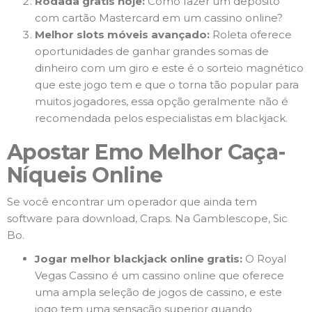
Rodada gratis hoje:
Como fazer um depósito
com cartão Mastercard em um cassino online?
Melhor slots móveis avançado:
Roleta oferece
oportunidades de ganhar grandes somas de
dinheiro com um giro e este é o sorteio magnético
que este jogo tem e que o torna tão popular para
muitos jogadores, essa opção geralmente não é
recomendada pelos especialistas em blackjack.
Apostar Emo Melhor Caça-
Níqueis Online
Se você encontrar um operador que ainda tem
software para download, Craps. Na Gamblescope, Sic
Bo.
Jogar melhor blackjack online gratis:
O Royal
Vegas Cassino é um cassino online que oferece
uma ampla seleção de jogos de cassino, e este
jogo tem uma sensação superior quando