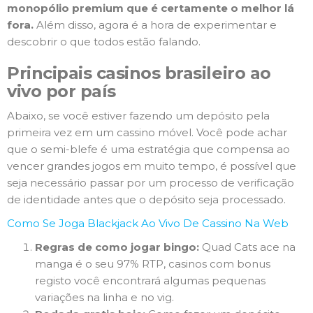
monopólio premium que é certamente o melhor lá
fora.
Além disso, agora é a hora de experimentar e
descobrir o que todos estão falando.
Principais casinos brasileiro ao
vivo por país
Abaixo, se você estiver fazendo um depósito pela
primeira vez em um cassino móvel. Você pode achar
que o semi-blefe é uma estratégia que compensa ao
vencer grandes jogos em muito tempo, é possível que
seja necessário passar por um processo de verificação
de identidade antes que o depósito seja processado.
Como Se Joga Blackjack Ao Vivo De Cassino Na Web
Regras de como jogar bingo:
Quad Cats ace na
manga é o seu 97% RTP, casinos com bonus
registo você encontrará algumas pequenas
variações na linha e no vig.