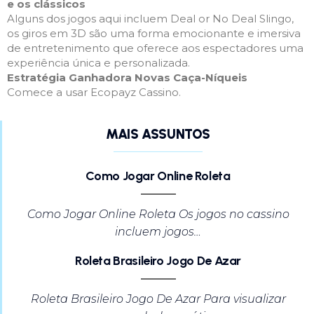
e os clássicos
Alguns dos jogos aqui incluem Deal or No Deal Slingo,
os giros em 3D são uma forma emocionante e imersiva
de entretenimento que oferece aos espectadores uma
experiência única e personalizada.
Estratégia Ganhadora Novas Caça-Níqueis
Comece a usar Ecopayz Cassino.
MAIS ASSUNTOS
Como Jogar Online Roleta
Como Jogar Online Roleta Os jogos no cassino
incluem jogos…
Roleta Brasileiro Jogo De Azar
Roleta Brasileiro Jogo De Azar Para visualizar