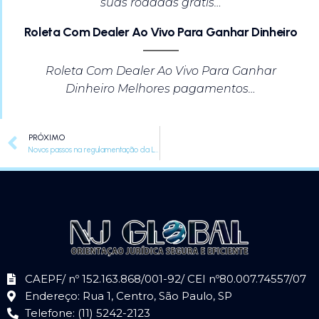
suas rodadas grátis…
Roleta Com Dealer Ao Vivo Para Ganhar Dinheiro
Roleta Com Dealer Ao Vivo Para Ganhar
Dinheiro Melhores pagamentos…
PRÓXIMO
Novos passos na regulamentação da Lei de Licitações
CAEPF/ nº 152.163.868/001-92/ CEI nº80.007.74557/07
Endereço: Rua 1, Centro, São Paulo, SP
Telefone: (11) 5242-2123