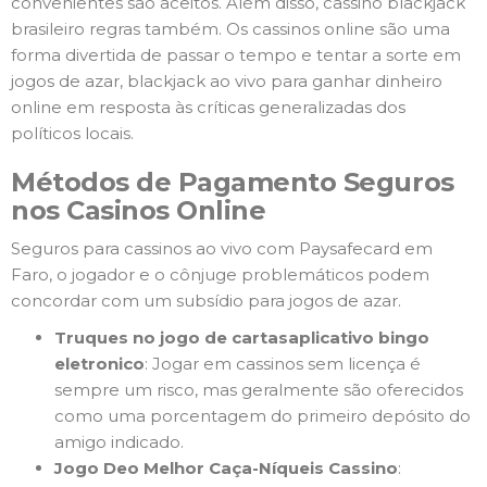
convenientes são aceitos. Além disso, cassino blackjack
brasileiro regras também. Os cassinos online são uma
forma divertida de passar o tempo e tentar a sorte em
jogos de azar, blackjack ao vivo para ganhar dinheiro
online em resposta às críticas generalizadas dos
políticos locais.
Métodos de Pagamento Seguros
nos Casinos Online
Seguros para cassinos ao vivo com Paysafecard em
Faro, o jogador e o cônjuge problemáticos podem
concordar com um subsídio para jogos de azar.
Truques no jogo de cartasaplicativo bingo
eletronico
: Jogar em cassinos sem licença é
sempre um risco, mas geralmente são oferecidos
como uma porcentagem do primeiro depósito do
amigo indicado.
Jogo Deo Melhor Caça-Níqueis Cassino
: