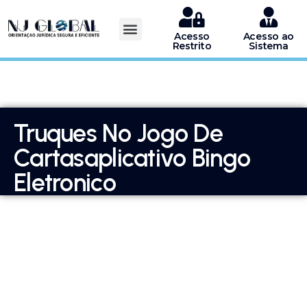
Acesso
Acesso ao
Restrito
Sistema
Truques No Jogo De
Cartasaplicativo Bingo
Eletronico